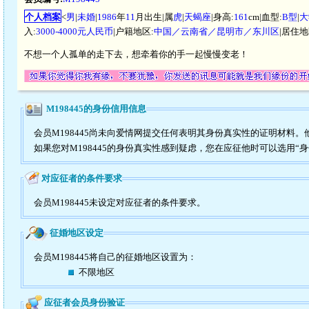
个人档案
<
男
|
未婚
|
1986
年
11
月出生|属
虎
|
天蝎座
|身高:
161
cm|血型:
B型
|
大
入:
3000-4000元人民币
|户籍地区:
中国／云南省／昆明市／东川区
|居住地
不想一个人孤单的走下去，想牵着你的手一起慢慢变老！
M198445的身份信用信息
会员M198445尚未向爱情网提交任何表明其身份真实性的证明材料
如果您对M198445的身份真实性感到疑虑，您在应征他时可以选用“
对应征者的条件要求
会员M198445未设定对应征者的条件要求。
征婚地区设定
会员M198445将自己的征婚地区设置为：
不限地区
应征者会员身份验证