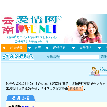
®
爱情网
是中华人民共和国注册服务商标
®
爱情网
创办于1999年10月
站点选择
首页
爱情信箱
会员服务
会员编号:
登陆
这是会员M198445的征婚页面。如您对他有意，请先进行登陆操作之后
果您暂时无意成为会员，也可以过路游客身份
：
直接应征
会员编号:
M198445