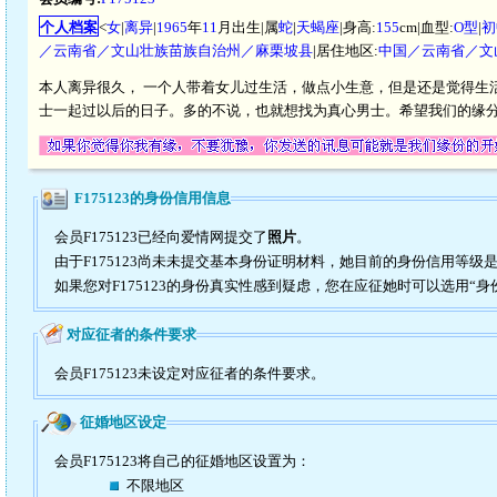
个人档案
<
女
|
离异
|
1965
年
11
月出生|属
蛇
|
天蝎座
|身高:
155
cm|血型:
O型
|
初
／云南省／文山壮族苗族自治州／麻栗坡县
|居住地区:
中国／云南省／文
本人离异很久， 一个人带着女儿过生活，做点小生意，但是还是觉得生
士一起过以后的日子。多的不说，也就想找为真心男士。希望我们的缘
F175123的身份信用信息
会员F175123已经向爱情网提交了
照片
。
由于F175123尚未未提交基本身份证明材料，她目前的身份信用等级
如果您对F175123的身份真实性感到疑虑，您在应征她时可以选用“身
对应征者的条件要求
会员F175123未设定对应征者的条件要求。
征婚地区设定
会员F175123将自己的征婚地区设置为：
不限地区