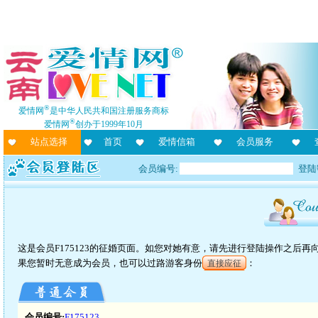
®
爱情网
是中华人民共和国注册服务商标
®
爱情网
创办于1999年10月
站点选择
首页
爱情信箱
会员服务
会员编号:
登陆
这是会员F175123的征婚页面。如您对她有意，请先进行登陆操作之后
果您暂时无意成为会员，也可以过路游客身份
：
直接应征
会员编号:
F175123